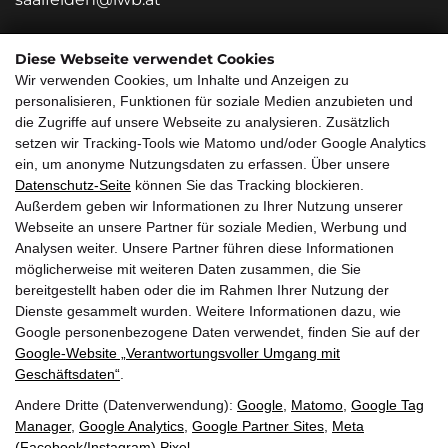
Zweigstelle Salzburg
Diese Webseite verwendet Cookies
Wir verwenden Cookies, um Inhalte und Anzeigen zu
Innsbrucker Bundesstraße 85
personalisieren, Funktionen für soziale Medien anzubieten und
5020 Salzburg
die Zugriffe auf unsere Webseite zu analysieren. Zusätzlich
+43 662 882213 0
setzen wir Tracking-Tools wie Matomo und/oder Google Analytics
salzburg@lwb.at
ein, um anonyme Nutzungsdaten zu erfassen. Über unsere
Datenschutz-Seite
können Sie das Tracking blockieren.
Quicklinks
Außerdem geben wir Informationen zu Ihrer Nutzung unserer
Webseite an unsere Partner für soziale Medien, Werbung und
Über uns
Service
Analysen weiter. Unsere Partner führen diese Informationen
möglicherweise mit weiteren Daten zusammen, die Sie
Callback Service
Jobs/Karriere
bereitgestellt haben oder die im Rahmen Ihrer Nutzung der
Impressum
Referenzen
Dienste gesammelt wurden. Weitere Informationen dazu, wie
Google personenbezogene Daten verwendet, finden Sie auf der
Immobilien
Anfahrt
Google‑Website „Verantwortungsvoller Umgang mit
Geschäftsdaten“
Wunschimmobilie
.
Andere Dritte (Datenverwendung):
Google
,
Matomo
,
Google Tag
Manager
,
Google Analytics
,
Google Partner Sites
,
Meta
(Facebook/Instagram) Pixel