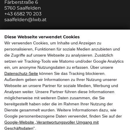
Färberstraße 6
5760 Saalfelden
+43 6582 70 203
saalfelden@lwb.at
Zweigstelle Salzburg
Diese Webseite verwendet Cookies
Wir verwenden Cookies, um Inhalte und Anzeigen zu
Innsbrucker Bundesstraße 85
personalisieren, Funktionen für soziale Medien anzubieten und
5020 Salzburg
die Zugriffe auf unsere Webseite zu analysieren. Zusätzlich
+43 662 882213 0
setzen wir Tracking-Tools wie Matomo und/oder Google Analytics
salzburg@lwb.at
ein, um anonyme Nutzungsdaten zu erfassen. Über unsere
Datenschutz-Seite
können Sie das Tracking blockieren.
Quicklinks
Außerdem geben wir Informationen zu Ihrer Nutzung unserer
Webseite an unsere Partner für soziale Medien, Werbung und
Über uns
Service
Analysen weiter. Unsere Partner führen diese Informationen
möglicherweise mit weiteren Daten zusammen, die Sie
Callback Service
Jobs/Karriere
bereitgestellt haben oder die im Rahmen Ihrer Nutzung der
Impressum
Referenzen
Dienste gesammelt wurden. Weitere Informationen dazu, wie
Google personenbezogene Daten verwendet, finden Sie auf der
Immobilien
Anfahrt
Google‑Website „Verantwortungsvoller Umgang mit
Wunschimmobilie
Geschäftsdaten“
.