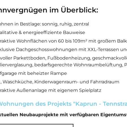
nvergnügen im Überblick:
hnen in Bestlage: sonnig, ruhig, zentral
alitative & energieeffiziente Bauweise
traktive Wohnflächen von 60 bis 109m² mit großem Balko
klusive Dachgeschosswohnungen mit XXL-Terrassen un
ilvoller Parkettboden, Fußbodenheizung, geschmackvolle
olierverglasung, bedarfsgerechte Wohnraumbelüftung, P
efgarage mit beheizter Rampe
ft, Waschküche, Kinderwagenraum- und Fahrradraum
traktive Außenanlage mit eigenem Spielplatz
ohnungen des Projekts "Kaprun - Tennstraß
aktuellen Neubauprojekte mit verfügbaren Eigentum