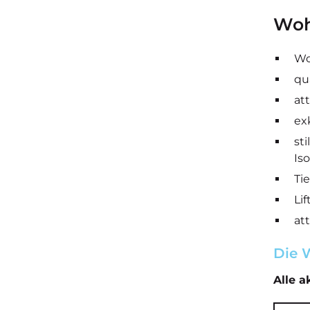
Woh
Wo
qu
at
ex
st
Is
Ti
Li
at
Die W
Alle 