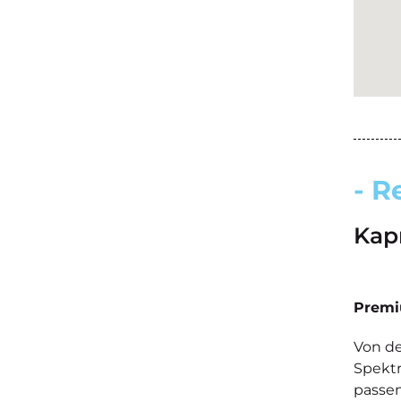
- R
Kap
Premi
Von de
Spektr
passen