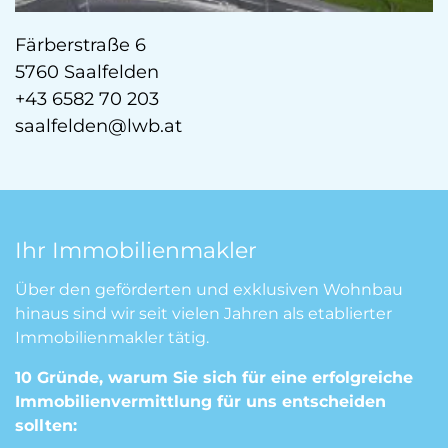
Färberstraße 6
5760 Saalfelden
+43 6582 70 203
saalfelden@lwb.at
Ihr Immobilienmakler
Über den geförderten und exklusiven Wohnbau
hinaus sind wir seit vielen Jahren als etablierter
Immobilienmakler tätig.
10 Gründe, warum Sie sich für eine erfolgreiche
Immobilienvermittlung für uns entscheiden
sollten: