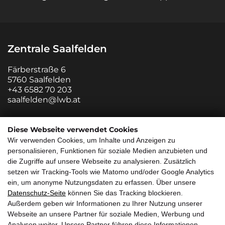
Zentrale Saalfelden
Färberstraße 6
5760 Saalfelden
+43 6582 70 203
saalfelden@lwb.at
Zweigstelle Salzburg
Diese Webseite verwendet Cookies
Wir verwenden Cookies, um Inhalte und Anzeigen zu
Innsbrucker Bundesstraße 85
personalisieren, Funktionen für soziale Medien anzubieten und
5020 Salzburg
die Zugriffe auf unsere Webseite zu analysieren. Zusätzlich
+43 662 882213 0
setzen wir Tracking-Tools wie Matomo und/oder Google Analytics
salzburg@lwb.at
ein, um anonyme Nutzungsdaten zu erfassen. Über unsere
Datenschutz-Seite
können Sie das Tracking blockieren.
Quicklinks
Außerdem geben wir Informationen zu Ihrer Nutzung unserer
Webseite an unsere Partner für soziale Medien, Werbung und
Über uns
Service
Analysen weiter. Unsere Partner führen diese Informationen