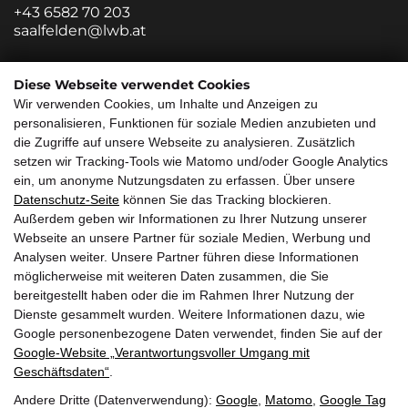
+43 6582 70 203
saalfelden@lwb.at
Zweigstelle Salzburg
Diese Webseite verwendet Cookies
Wir verwenden Cookies, um Inhalte und Anzeigen zu
Innsbrucker Bundesstraße 85
personalisieren, Funktionen für soziale Medien anzubieten und
5020 Salzburg
die Zugriffe auf unsere Webseite zu analysieren. Zusätzlich
+43 662 882213 0
setzen wir Tracking-Tools wie Matomo und/oder Google Analytics
salzburg@lwb.at
ein, um anonyme Nutzungsdaten zu erfassen. Über unsere
Datenschutz-Seite
können Sie das Tracking blockieren.
Quicklinks
Außerdem geben wir Informationen zu Ihrer Nutzung unserer
Webseite an unsere Partner für soziale Medien, Werbung und
Über uns
Service
Analysen weiter. Unsere Partner führen diese Informationen
möglicherweise mit weiteren Daten zusammen, die Sie
Callback Service
Jobs/Karriere
bereitgestellt haben oder die im Rahmen Ihrer Nutzung der
Impressum
Referenzen
Dienste gesammelt wurden. Weitere Informationen dazu, wie
Google personenbezogene Daten verwendet, finden Sie auf der
Immobilien
Anfahrt
Google‑Website „Verantwortungsvoller Umgang mit
Geschäftsdaten“
Wunschimmobilie
.
Andere Dritte (Datenverwendung):
Google
,
Matomo
,
Google Tag