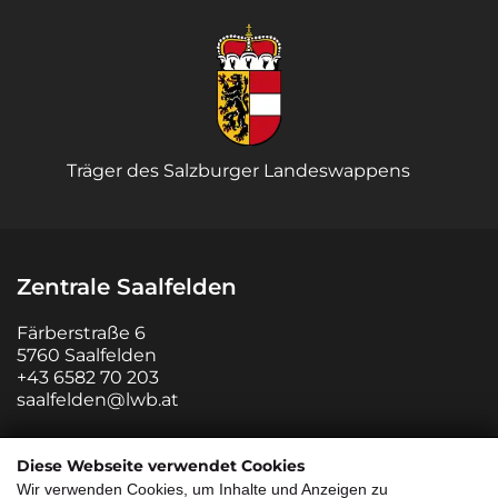
Träger des Salzburger Landeswappens
Zentrale Saalfelden
Färberstraße 6
5760 Saalfelden
+43 6582 70 203
saalfelden@lwb.at
Zweigstelle Salzburg
Diese Webseite verwendet Cookies
Wir verwenden Cookies, um Inhalte und Anzeigen zu