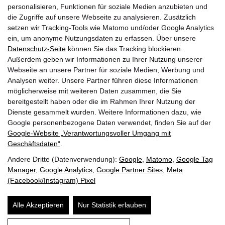
Innsbrucker Bundesstraße 85
personalisieren, Funktionen für soziale Medien anzubieten und
5020 Salzburg
die Zugriffe auf unsere Webseite zu analysieren. Zusätzlich
+43 662 882213 0
setzen wir Tracking-Tools wie Matomo und/oder Google Analytics
salzburg@lwb.at
ein, um anonyme Nutzungsdaten zu erfassen. Über unsere
Datenschutz-Seite
können Sie das Tracking blockieren.
Quicklinks
Außerdem geben wir Informationen zu Ihrer Nutzung unserer
Webseite an unsere Partner für soziale Medien, Werbung und
Über uns
Service
Analysen weiter. Unsere Partner führen diese Informationen
möglicherweise mit weiteren Daten zusammen, die Sie
Callback Service
Jobs/Karriere
bereitgestellt haben oder die im Rahmen Ihrer Nutzung der
Impressum
Referenzen
Dienste gesammelt wurden. Weitere Informationen dazu, wie
Google personenbezogene Daten verwendet, finden Sie auf der
Immobilien
Anfahrt
Google‑Website „Verantwortungsvoller Umgang mit
Wunschimmobilie
Geschäftsdaten“
.
Andere Dritte (Datenverwendung):
Google
,
Matomo
,
Google Tag
Manager
,
Google Analytics
,
Google Partner Sites
,
Meta
(Facebook/Instagram) Pixel
Impressum
Cookie-Richtlinien
© 2026 Leitgöb Wohnbau
Alle Akzeptieren
Nur Statistik erlauben