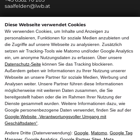
saalfelden@lwb.at
Zweigstelle Salzburg
Diese Webseite verwendet Cookies
Wir verwenden Cookies, um Inhalte und Anzeigen zu
Innsbrucker Bundesstraße 85
personalisieren, Funktionen für soziale Medien anzubieten und
5020 Salzburg
die Zugriffe auf unsere Webseite zu analysieren. Zusätzlich
+43 662 882213 0
setzen wir Tracking-Tools wie Matomo und/oder Google Analytics
salzburg@lwb.at
ein, um anonyme Nutzungsdaten zu erfassen. Über unsere
Datenschutz-Seite
können Sie das Tracking blockieren.
Quicklinks
Außerdem geben wir Informationen zu Ihrer Nutzung unserer
Webseite an unsere Partner für soziale Medien, Werbung und
Über uns
Service
Analysen weiter. Unsere Partner führen diese Informationen
möglicherweise mit weiteren Daten zusammen, die Sie
Callback Service
Jobs/Karriere
bereitgestellt haben oder die im Rahmen Ihrer Nutzung der
Impressum
Referenzen
Dienste gesammelt wurden. Weitere Informationen dazu, wie
Google personenbezogene Daten verwendet, finden Sie auf der
Immobilien
Anfahrt
Google‑Website „Verantwortungsvoller Umgang mit
Geschäftsdaten“
Wunschimmobilie
.
Andere Dritte (Datenverwendung):
Google
,
Matomo
,
Google Tag
Manager
,
Google Analytics
,
Google Partner Sites
,
Meta