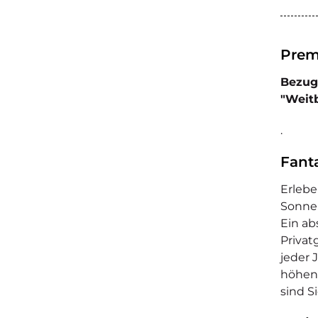
Prem
Bezug
"Weitb
.
Fant
Erlebe
Sonne
Ein ab
Privat
jeder 
höhenv
sind S