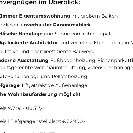
vergnügen im Überblick:
Zimmer Eigentumswohnung
mit großem Balkon
andioser,
unverbauter Panoramablick
yllische Hanglage
und Sonne von früh bis spät
fgelockerte Architektur
und versetzte Ebenen für ein 
alitative und energieeffiziente Bauweise
derne Ausstattung
: Fußbodenheizung, Eichenparkett
darfsgerechte Wohnraumbelüftung, Videosprechanlage
otovoltaikanlage und Pelletsheizung
efgarage
, Lift, attraktive Außenanlage
he Wohnbauförderung möglich!
eis W3: € 406.517,-
is 1 Tiefgaragenstellplatz: € 32.900,-