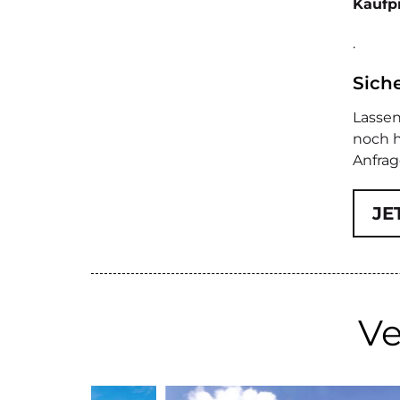
Kaufpr
.
Siche
Lassen
noch 
Anfrag
JE
Ve