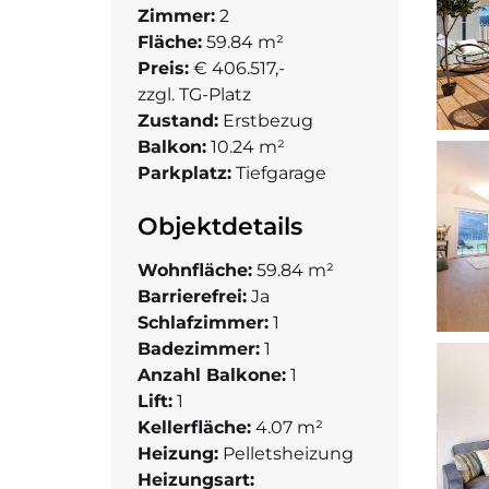
Zimmer:
2
Fläche:
59.84 m²
Preis:
€ 406.517,-
zzgl. TG-Platz
Zustand:
Erstbezug
Balkon:
10.24 m²
Parkplatz:
Tiefgarage
Objektdetails
Wohnfläche:
59.84 m²
Barrierefrei:
Ja
Schlafzimmer:
1
Badezimmer:
1
Anzahl Balkone:
1
Lift:
1
Kellerfläche:
4.07 m²
Heizung:
Pelletsheizung
Heizungsart: