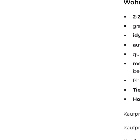
Wohn
2-
gr
id
au
qu
mo
be
Ph
Ti
Ho
Kaufpr
Kaufpre