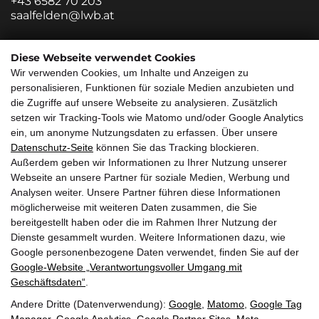
+43 6582 70 203
saalfelden@lwb.at
Zweigstelle Salzburg
Diese Webseite verwendet Cookies
Wir verwenden Cookies, um Inhalte und Anzeigen zu
Innsbrucker Bundesstraße 85
personalisieren, Funktionen für soziale Medien anzubieten und
5020 Salzburg
die Zugriffe auf unsere Webseite zu analysieren. Zusätzlich
+43 662 882213 0
setzen wir Tracking-Tools wie Matomo und/oder Google Analytics
salzburg@lwb.at
ein, um anonyme Nutzungsdaten zu erfassen. Über unsere
Datenschutz-Seite
können Sie das Tracking blockieren.
Quicklinks
Außerdem geben wir Informationen zu Ihrer Nutzung unserer
Webseite an unsere Partner für soziale Medien, Werbung und
Über uns
Service
Analysen weiter. Unsere Partner führen diese Informationen
möglicherweise mit weiteren Daten zusammen, die Sie
Callback Service
Jobs/Karriere
bereitgestellt haben oder die im Rahmen Ihrer Nutzung der
Impressum
Referenzen
Dienste gesammelt wurden. Weitere Informationen dazu, wie
Google personenbezogene Daten verwendet, finden Sie auf der
Immobilien
Anfahrt
Google‑Website „Verantwortungsvoller Umgang mit
Wunschimmobilie
Geschäftsdaten“
.
Andere Dritte (Datenverwendung):
Google
,
Matomo
,
Google Tag