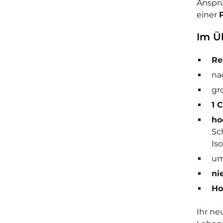
Ansprü
einer
Im Üb
Re
na
gr
1 
ho
Sc
Is
um
ni
Ho
Ihr ne