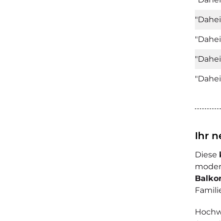
"Dahei
"Dahei
"Dahei
"Dahei
Ihr 
Diese
modern
Balko
Famili
Hochwe