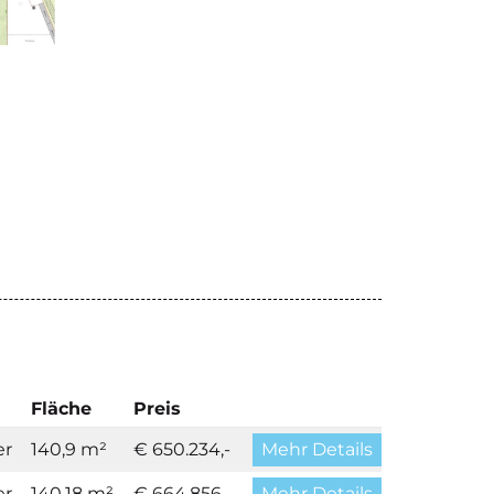
Fläche
Preis
er
140,9 m²
€ 650.234,-
Mehr Details
er
140,18 m²
€ 664.856,-
Mehr Details