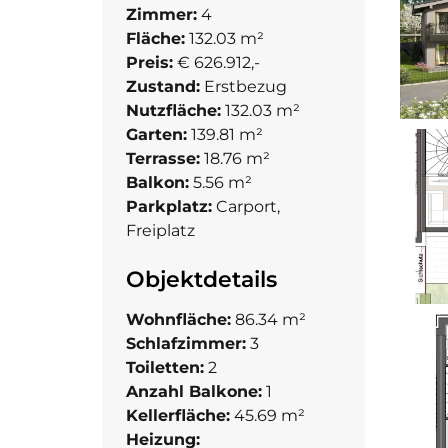
Zimmer:
4
Fläche:
132.03 m²
Preis:
€ 626.912,-
Zustand:
Erstbezug
Nutzfläche:
132.03 m²
Garten:
139.81 m²
Terrasse:
18.76 m²
Balkon:
5.56 m²
Parkplatz:
Carport,
Freiplatz
Objektdetails
Wohnfläche:
86.34 m²
Schlafzimmer:
3
Toiletten:
2
Anzahl Balkone:
1
Kellerfläche:
45.69 m²
Heizung: