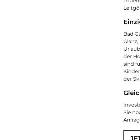
Lebens
Leitg
Einz
Bad Ga
Glanz,
Urlaub
der Ho
sind f
Kinder
der Sk
Glei
Invest
Sie no
Anfrag
JE