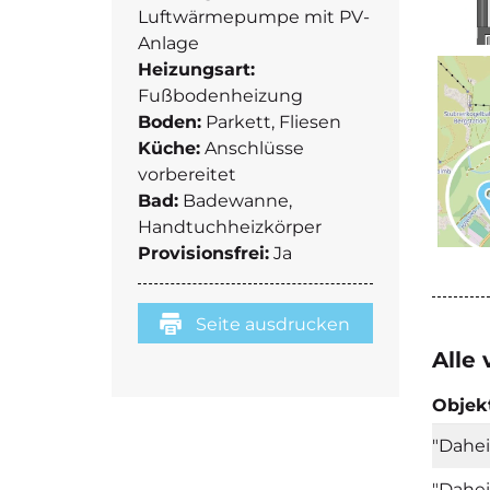
Luftwärmepumpe mit PV-
Anlage
Heizungsart:
Fußbodenheizung
Boden:
Parkett, Fliesen
Küche:
Anschlüsse
vorbereitet
Bad:
Badewanne,
Handtuchheizkörper
Provisionsfrei:
Ja
Seite ausdrucken
Alle
Objek
"Dahei
"Dahei