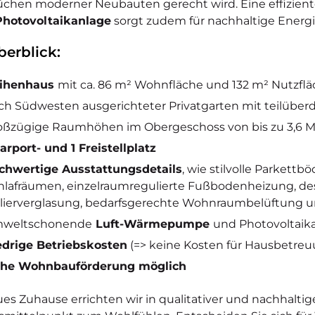
chen moderner Neubauten gerecht wird. Eine effizien
Photovoltaikanlage
sorgt zudem für nachhaltige Energi
erblick:
ihenhaus
mit ca. 86 m² Wohnfläche und 132 m² Nutzflä
ch Südwesten ausgerichteter Privatgarten mit teilüberd
oßzügige Raumhöhen im Obergeschoss von bis zu 3,6 
Carport- und 1 Freistellplatz
chwertige Ausstattungsdetails
, wie stilvolle Parkett
hlafräumen, einzelraumregulierte Fußbodenheizung, des
olierverglasung, bedarfsgerechte Wohnraumbelüftung u
weltschonende
Luft-Wärmepumpe
und Photovoltaik
edrige Betriebskosten
(=> keine Kosten für Hausbetreu
he Wohnbauförderung möglich
ues Zuhause errichten wir in qualitativer und nachhaltig