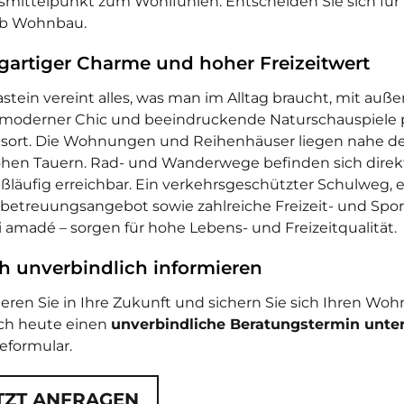
mittelpunkt zum Wohlfühlen. Entscheiden Sie sich für
öb Wohnbau.
igartiger Charme und hoher Freizeitwert
stein vereint alles, was man im Alltag braucht, mit auß
 moderner Chic und beeindruckende Naturschauspiele
sort. Die Wohnungen und Reihenhäuser liegen nahe der 
hen Tauern. Rad- und Wanderwege befinden sich direkt
ußläufig erreichbar. Ein verkehrsgeschützter Schulweg,
betreuungsangebot sowie zahlreiche Freizeit- und Sport
i amadé – sorgen für hohe Lebens- und Freizeitqualität.
ch unverbindlich informieren
ieren Sie in Ihre Zukunft und sichern Sie sich Ihren 
ch heute einen
unverbindliche Beratungstermin unte
eformular.
TZT ANFRAGEN