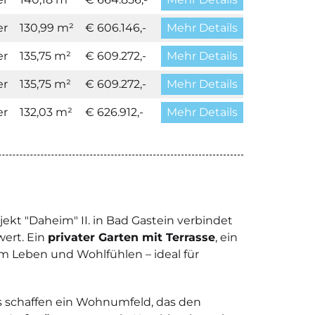
er
130,99 m²
€ 606.146,-
Mehr Details
er
135,75 m²
€ 609.272,-
Mehr Details
er
135,75 m²
€ 609.272,-
Mehr Details
er
132,03 m²
€ 626.912,-
Mehr Details
t "Daheim" II. in Bad Gastein verbindet
ert. Ein
privater Garten mit Terrasse
, ein
um Leben und Wohlfühlen – ideal für
s schaffen ein Wohnumfeld, das den