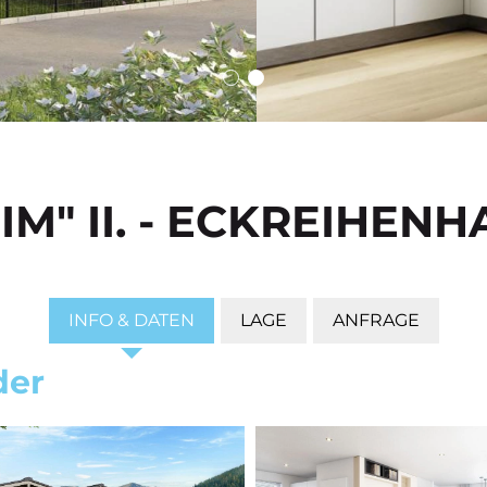
IM" II. - ECKREIHENH
INFO & DATEN
LAGE
ANFRAGE
der