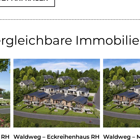
rgleichbare Immobili
eg – Eckreihenhaus RH
Waldweg – Mittelreihe