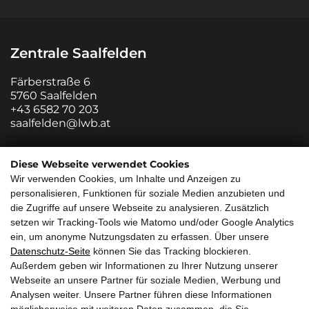
Zentrale Saalfelden
Färberstraße 6
5760 Saalfelden
+43 6582 70 203
saalfelden@lwb.at
Zweigstelle Salzburg
Diese Webseite verwendet Cookies
Wir verwenden Cookies, um Inhalte und Anzeigen zu
Innsbrucker Bundesstraße 85
personalisieren, Funktionen für soziale Medien anzubieten und
5020 Salzburg
die Zugriffe auf unsere Webseite zu analysieren. Zusätzlich
+43 662 882213 0
setzen wir Tracking-Tools wie Matomo und/oder Google Analytics
salzburg@lwb.at
ein, um anonyme Nutzungsdaten zu erfassen. Über unsere
Datenschutz-Seite
können Sie das Tracking blockieren.
Quicklinks
Außerdem geben wir Informationen zu Ihrer Nutzung unserer
Webseite an unsere Partner für soziale Medien, Werbung und
Über uns
Service
Analysen weiter. Unsere Partner führen diese Informationen