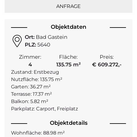
ANFRAGE
Objektdaten
Ort:
Bad Gastein
PLZ:
5640
Zimmer:
Fläche:
Preis:
4
135.75 m²
€ 609.272,-
Zustand:
Erstbezug
Nutzfläche:
135.75 m²
Garten:
36.27 m²
Terrasse:
17.37 m²
Balkon:
5.82 m²
Parkplatz:
Carport, Freiplatz
Objektdetails
Wohnfläche:
88.98 m²