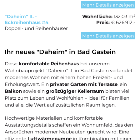
Mehr Details anzeigen
"Daheim" II. -
Wohnfläche:
132,03 m²
Eckreihenhaus #4
Preis:
€ 626.912,-
Doppel- und Reihenhäuser
Mehr Details anzeigen
Ihr neues "Daheim" in Bad Gastein
Diese
komfortable Reihenhaus
bei unserem
Wohnbauprojekt "Daheim" II. in Bad Gastein verbindet
modernes Wohnen mit einem hohen Freizeit- und
Erholungswert. Ein
privater Garten mit Terrasse
, ein
Balkon
sowie ein
großzügiger Kellerraum
bieten viel
Platz zum Leben und Wohlfühlen – ideal für Familien
und alle, die Wert auf zusätzlichen Raum legen.
Hochwertige Materialien und komfortable
Ausstattungsdetails schaffen ein Wohnumfeld, das den
Ansprüchen moderner Neubauten gerecht wird. Eine
effiziente
Luftwärmepumpe
in Kombination mit einer